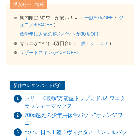
激安セール情報
期間限定!!赤ワニが安い！→（
一般
50
％OFF
・
ジ
ュニア40%OFF
）
低学年に人気の飛ぶバットが30％OFF
青ワニがついに3万円台‼️（
一般
・
ジュニア
）
リザードスキンが40％OFF‼️
新作ウレタンバット紹介
シリーズ最強”万能型トップミドル” ワニク
ラッシャーマックス
700g越えの少年用複合バット”オレンジワ
ニ”
ついに日本上陸！ヴィクタス ペンシルバッ