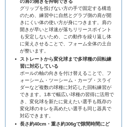
の肩の開きを抑制できる
グリップを投げない方の手で固定する構造
のため、練習中に自然とグラブ側の肩が開
きにくい体の使い方が身につきます。肩の
開きが早いと球速が落ちリリースポイント
も安定しないため、この動作を繰り返し体
に覚えさせることで、フォーム全体の土台
が整います。
ストレートから変化球まで多球種の回転練
習に対応している
ボールの軸の向きを付け替えることで、フ
ォーシーム・ツーシーム・カーブ・スライ
ダーなど複数の球種に対応した回転練習が
できます。1本で幅広い球種の習得に活用で
き、変化球を新たに覚えたい選手も既存の
変化球のキレを高めたい選手も同じ器具で
対応できます。
長さ約40cm・重さ約306gで隙間時間にど