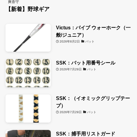
爽香守
【新着】野球ギア
Victus：バイブ ウォーホーク（一
般/ジュニア）
2026年8月2日
バット
SSK：バット用番号シール
2026年7月29日
バット
SSK：（イオミックグリップテー
プ）
2026年7月29日
バット
SSK：捕手用リストガード