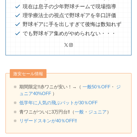
現在は息子の少年野球チームで現場指導
理学療法士の視点で野球ギアを辛口評価
野球ギアに手を出しすぎて後悔は数知れず
でも野球ギア集めがやめられない・・・
X
Instagram
激安セール情報
期間限定!!赤ワニが安い！→（
一般
50
％OFF
・
ジ
ュニア40%OFF
）
低学年に人気の飛ぶバットが30％OFF
青ワニがついに3万円台‼️（
一般
・
ジュニア
）
リザードスキンが40％OFF‼️