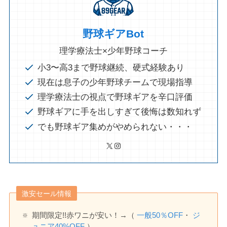
野球ギアBot
理学療法士×少年野球コーチ
小3〜高3まで野球継続、硬式経験あり
現在は息子の少年野球チームで現場指導
理学療法士の視点で野球ギアを辛口評価
野球ギアに手を出しすぎて後悔は数知れず
でも野球ギア集めがやめられない・・・
X
Instagram
激安セール情報
期間限定!!赤ワニが安い！→（
一般
50
％OFF
・
ジ
ュニア40%OFF
）