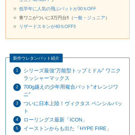
低学年に人気の飛ぶバットが30％OFF
青ワニがついに3万円台‼️（
一般
・
ジュニア
）
リザードスキンが40％OFF‼️
新作ウレタンバット紹介
シリーズ最強”万能型トップミドル” ワニク
ラッシャーマックス
700g越えの少年用複合バット”オレンジワ
ニ”
ついに日本上陸！ヴィクタス ペンシルバッ
ト
ローリングス最新「ICON」
イーストンからも出た「HYPE FIRE」