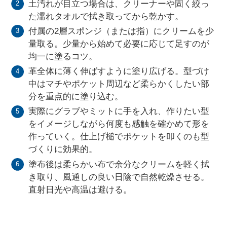
土汚れが目立つ場合は、クリーナーや固く絞っ
た濡れタオルで拭き取ってから乾かす。
付属の2層スポンジ（または指）にクリームを少
量取る。少量から始めて必要に応じて足すのが
均一に塗るコツ。
革全体に薄く伸ばすように塗り広げる。型づけ
中はマチやポケット周辺など柔らかくしたい部
分を重点的に塗り込む。
実際にグラブやミットに手を入れ、作りたい型
をイメージしながら何度も感触を確かめて形を
作っていく。仕上げ槌でポケットを叩くのも型
づくりに効果的。
塗布後は柔らかい布で余分なクリームを軽く拭
き取り、風通しの良い日陰で自然乾燥させる。
直射日光や高温は避ける。