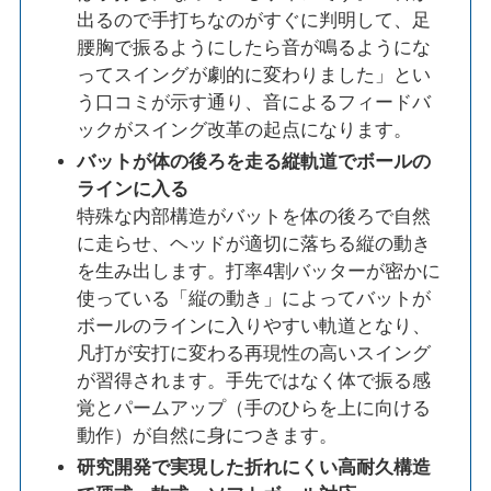
出るので手打ちなのがすぐに判明して、足
腰胸で振るようにしたら音が鳴るようにな
ってスイングが劇的に変わりました」とい
う口コミが示す通り、音によるフィードバ
ックがスイング改革の起点になります。
バットが体の後ろを走る縦軌道でボールの
ラインに入る
特殊な内部構造がバットを体の後ろで自然
に走らせ、ヘッドが適切に落ちる縦の動き
を生み出します。打率4割バッターが密かに
使っている「縦の動き」によってバットが
ボールのラインに入りやすい軌道となり、
凡打が安打に変わる再現性の高いスイング
が習得されます。手先ではなく体で振る感
覚とパームアップ（手のひらを上に向ける
動作）が自然に身につきます。
研究開発で実現した折れにくい高耐久構造