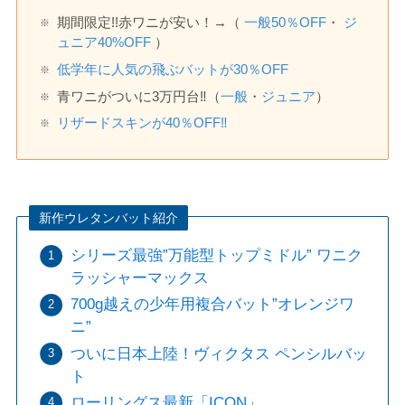
期間限定!!赤ワニが安い！→（
一般
50
％OFF
・
ジ
ュニア40%OFF
）
低学年に人気の飛ぶバットが30％OFF
青ワニがついに3万円台‼️（
一般
・
ジュニア
）
リザードスキンが40％OFF‼️
新作ウレタンバット紹介
シリーズ最強”万能型トップミドル” ワニク
ラッシャーマックス
700g越えの少年用複合バット”オレンジワ
ニ”
ついに日本上陸！ヴィクタス ペンシルバッ
ト
ローリングス最新「ICON」