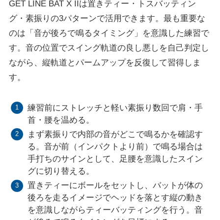
GET LINE BAT X IIは置きティー・トスバッティン
グ・素振りの3パターンで活用できます。最も重要な
のは「音が後ろで鳴るタイミング」を意識した練習で
す。音の位置でスイング軌道の良し悪しを自己判定し
ながら、縦軌道とパームアップを反復して習得しま
す。
練習前にストレッチと軽い素振り数回で肩・手
首・腰を温める。
まず素振りで内部の音がどこで鳴るかを確認す
る。音が前（インパクトより前）で鳴る場合は
手打ちのサインとして、足腰を意識したスイン
グに切り替える。
置きティーにボールをセットし、バットが体の
後ろを走るイメージでヘッドを落とす縦の動き
を意識しながらティーバッティングを行う。音