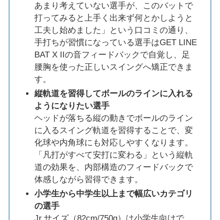
あまり考えていない選手が、このバットで
打ってみると上手く出来ず何とかしようと
工夫し始めました」という口コミの通り、
手打ちが習慣になっている選手はGET LINE
BAT X IIの音フィードバックで自覚し、足
腰胸を使った正しいスイングへ矯正できま
す。
縦軌道を習得してボールのラインに入れる
ようになりたい選手
ヘッドが落ちる縦の動きでボールのライン
に入るスイング軌道を習得することで、変
化球や内角球にも対応しやすくなります。
「凡打がすべて安打に変わる」という縦軌
道の効果を、内部構造のフィードバックで
体感しながら習得できます。
小学生から中学生以上まで幅広いカテゴリ
の選手
Jr.サイズ（82cm/750g）は小学生向けで、