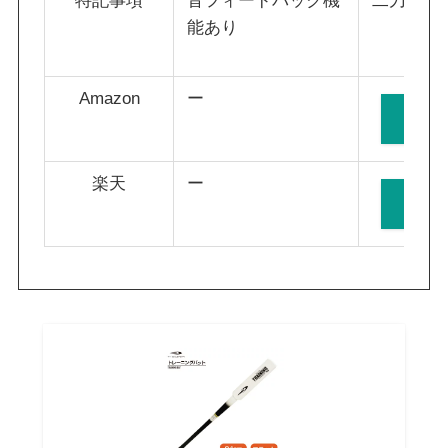
特記事項
音フィードバック機
二刀流設
能あり
Amazon
ー
Am
楽天
ー