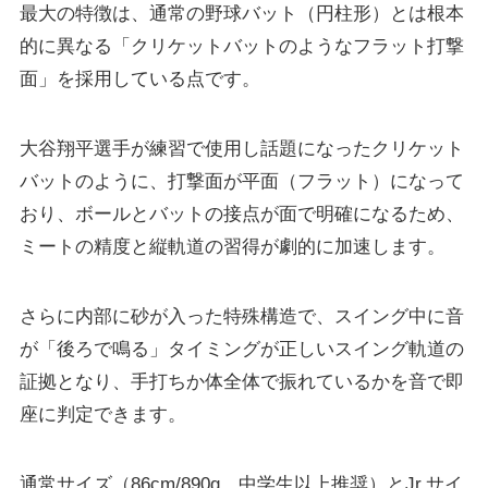
最大の特徴は、通常の野球バット（円柱形）とは根本
的に異なる「クリケットバットのようなフラット打撃
面」を採用している点です。
大谷翔平選手が練習で使用し話題になったクリケット
バットのように、打撃面が平面（フラット）になって
おり、ボールとバットの接点が面で明確になるため、
ミートの精度と縦軌道の習得が劇的に加速します。
さらに内部に砂が入った特殊構造で、スイング中に音
が「後ろで鳴る」タイミングが正しいスイング軌道の
証拠となり、手打ちか体全体で振れているかを音で即
座に判定できます。
通常サイズ（86cm/890g、中学生以上推奨）とJr.サイ