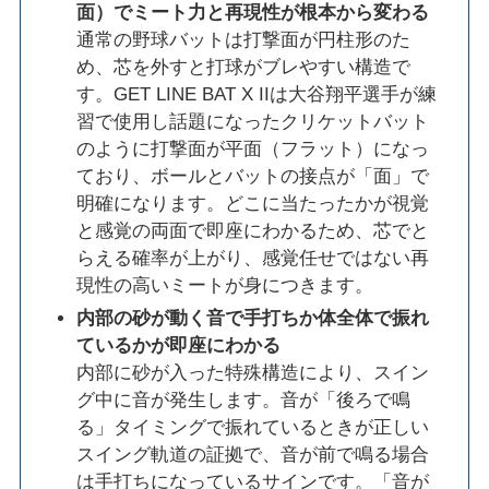
面）でミート力と再現性が根本から変わる
通常の野球バットは打撃面が円柱形のた
め、芯を外すと打球がブレやすい構造で
す。GET LINE BAT X IIは大谷翔平選手が練
習で使用し話題になったクリケットバット
のように打撃面が平面（フラット）になっ
ており、ボールとバットの接点が「面」で
明確になります。どこに当たったかが視覚
と感覚の両面で即座にわかるため、芯でと
らえる確率が上がり、感覚任せではない再
現性の高いミートが身につきます。
内部の砂が動く音で手打ちか体全体で振れ
ているかが即座にわかる
内部に砂が入った特殊構造により、スイン
グ中に音が発生します。音が「後ろで鳴
る」タイミングで振れているときが正しい
スイング軌道の証拠で、音が前で鳴る場合
は手打ちになっているサインです。「音が