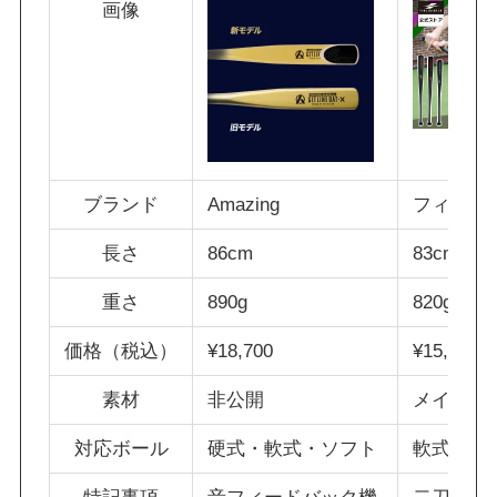
画像
ブランド
Amazing
フィール
長さ
86cm
83cm/85
重さ
890g
820g/900
価格（税込）
¥18,700
¥15,400
素材
非公開
メイプル
対応ボール
硬式・軟式・ソフト
軟式・硬