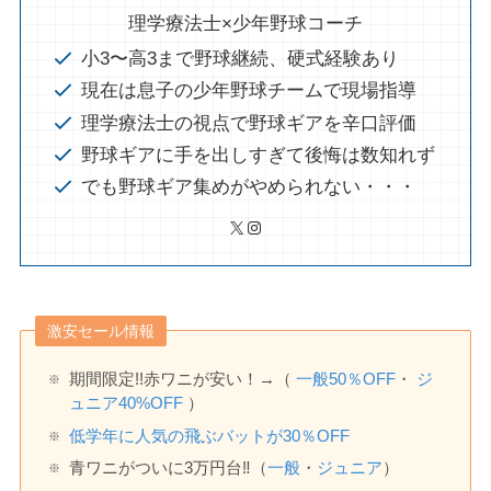
理学療法士×少年野球コーチ
小3〜高3まで野球継続、硬式経験あり
現在は息子の少年野球チームで現場指導
理学療法士の視点で野球ギアを辛口評価
野球ギアに手を出しすぎて後悔は数知れず
でも野球ギア集めがやめられない・・・
X
Instagram
激安セール情報
期間限定!!赤ワニが安い！→（
一般
50
％OFF
・
ジ
ュニア40%OFF
）
低学年に人気の飛ぶバットが30％OFF
青ワニがついに3万円台‼️（
一般
・
ジュニア
）