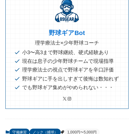
野球ギアBot
理学療法士×少年野球コーチ
小3〜高3まで野球継続、硬式経験あり
現在は息子の少年野球チームで現場指導
理学療法士の視点で野球ギアを辛口評価
野球ギアに手を出しすぎて後悔は数知れず
でも野球ギア集めがやめられない・・・
X
Instagram
守備練習
ノック（捕球）
1,000円〜5,000円