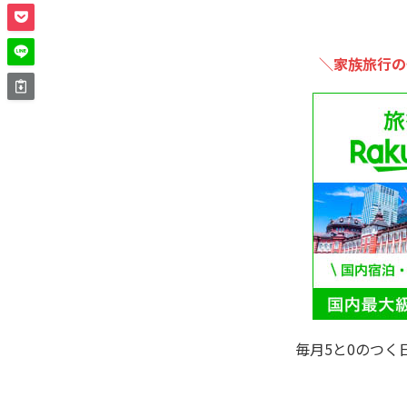
＼家族旅行の
毎月5と0のつく