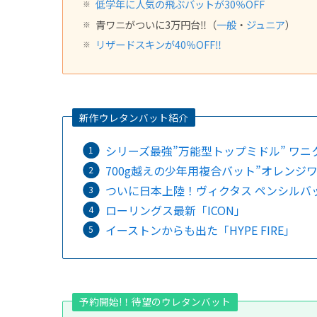
低学年に人気の飛ぶバットが30％OFF
青ワニがついに3万円台‼️（
一般
・
ジュニア
）
リザードスキンが40％OFF‼️
新作ウレタンバット紹介
シリーズ最強”万能型トップミドル” ワ
700g越えの少年用複合バット”オレンジワ
ついに日本上陸！ヴィクタス ペンシルバ
ローリングス最新「ICON」
イーストンからも出た「HYPE FIRE」
予約開始!！待望のウレタンバット