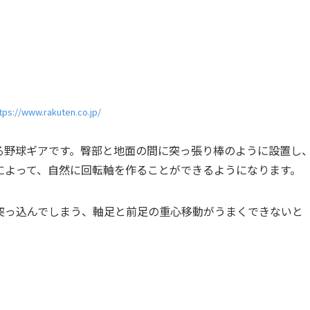
tps://www.rakuten.co.jp/
る野球ギアです。臀部と地面の間に突っ張り棒のように設置し
によって、自然に回転軸を作ることができるようになります。
突っ込んでしまう、軸足と前足の重心移動がうまくできないと