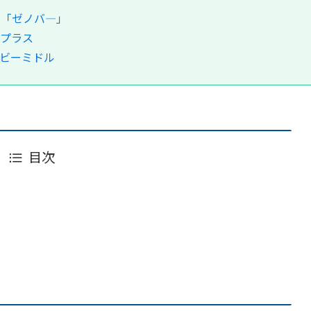
ル「ゼノバ―」
アプラス
ヘビーミドル
目次