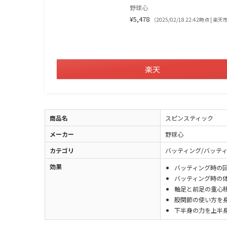
野球心
¥5,478
（2025/02/18 22:42時点 | 
楽天
商品名
スピンスティック
メーカー
野球心
カテゴリ
バッティング/バッテ
効果
バッティング時の
バッティング時の
軸足と前足の重心
股関節の使い方を
下半身の力を上半