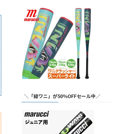
＼「緑ワニ」が50％OFFセール中／