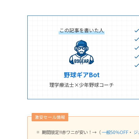
この記事を書いた人
野球ギアBot
理学療法士×少年野球コーチ
激安セール情報
期間限定!!赤ワニが安い！→（
一般
50
％OFF
・
ジ