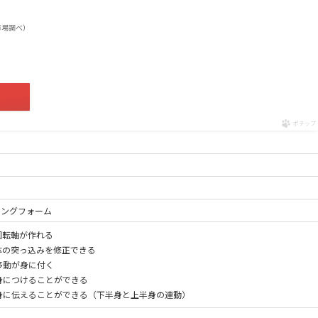
楽天市場調べ）
ポチップ
ィングフォーム
回転軸が作れる
体の突っ込みを修正できる
移動が身に付く
身につけることができる
身に伝えることができる（下半身と上半身の連動）